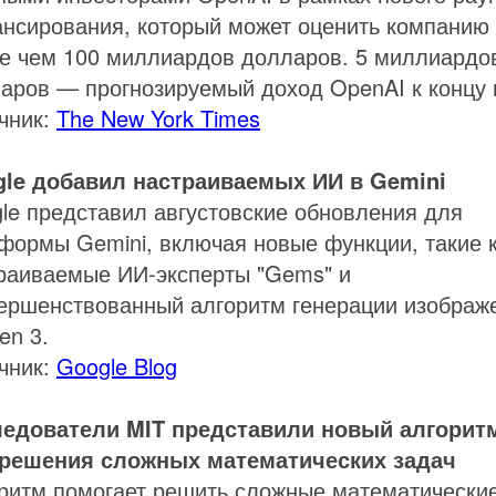
нсирования, который может оценить компанию
е чем 100 миллиардов долларов. 5 миллиардо
аров — прогнозируемый доход OpenAI к концу 
чник:
The New York Times
le добавил настраиваемых ИИ в Gemini
le представил августовские обновления для
формы Gemini, включая новые функции, такие 
раиваемые ИИ-эксперты "Gems" и
ершенствованный алгоритм генерации изображ
en 3.
чник:
Google Blog
едователи MIT представили новый алгорит
решения сложных математических задач
ритм помогает решить сложные математически