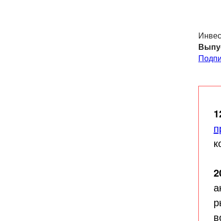
Инвес
Выпу
Подпи
1
п
к
2
а
р
в