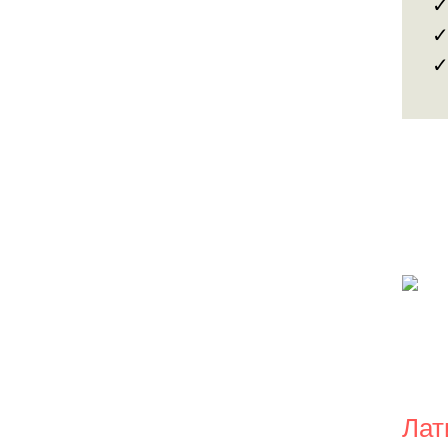
✓
✓
✓
Лат