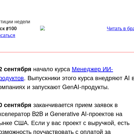
тиции недели
ск #100
Читать в бр
саться
2 сентября
начало курса
Менеджер ИИ-
родуктов
. Выпускники этого курса внедряют AI 
омпаниях и запускают GenAI-продукты.
0 сентября
заканчивается прием заявок в
кселератор B2B и Generative AI-проектов на
ынке США. Если у вас проект с выручкой, есть
озможность поучаствовать с оплатой за