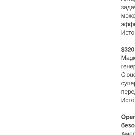
зада
може
эффе
Исто
$320
Magi
гене
Clou
супе
пере
Исто
Open
безо
Амер