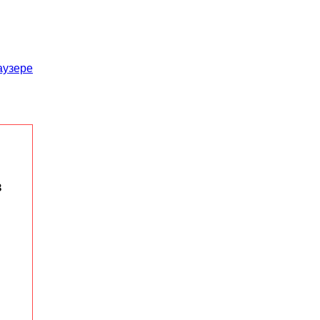
аузере
в