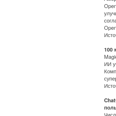
Open
улуч
согл
Open
Исто
100 
Magi
ИИ у
Комп
супе
Исто
Chat
пол
Числ