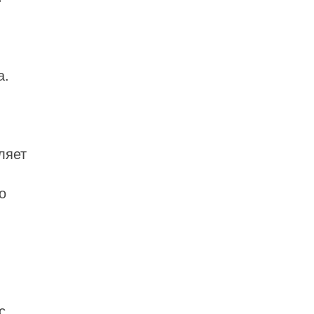
а.
ляет
о
с