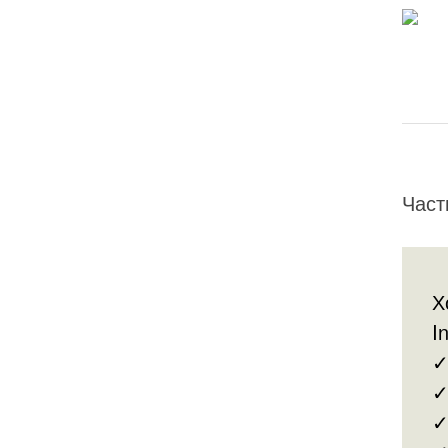
Част
Х
I
✓
✓
✓