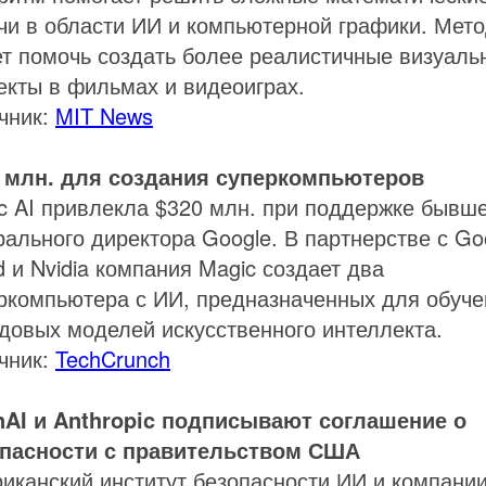
чи в области ИИ и компьютерной графики. Мет
т помочь создать более реалистичные визуаль
кты в фильмах и видеоиграх.
чник:
MIT News
 млн. для создания суперкомпьютеров
c AI привлекла $320 млн. при поддержке бывш
рального директора Google. В партнерстве с Go
d и Nvidia компания Magic создает два
ркомпьютера с ИИ, предназначенных для обуче
довых моделей искусственного интеллекта.
чник:
TechCrunch
AI и Anthropic подписывают соглашение о
пасности с правительством США
иканский институт безопасности ИИ и компани