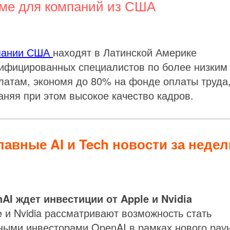
ме для компаний из США
пании США
находят в Латинской Америке
ифицированных специалистов по более низким
латам, экономя до 80% на фонде оплаты труда
аняя при этом высокое качество кадров.
лавные AI и Tech новости за неде
AI ждет инвестиции от Apple и Nvidia
e и Nvidia рассматривают возможность стать
ными инвесторами OpenAI в рамках нового рау