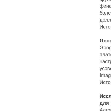
фина
боле
долл
Исто
Goog
Goog
плат
наст
усов
Imag
Исто
Иссл
для 
Алго