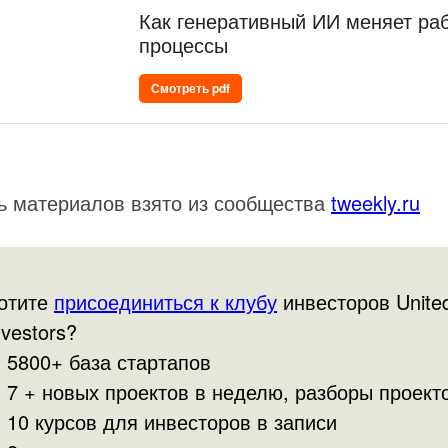
Как генеративный ИИ меняет ра
процессы
Смотреть pdf
ь материалов взято из сообщества
tweekly.ru
отите
присоединиться к клубу
инвесторов Unite
nvestors?
 5800+ база стартапов
 7 + новых проектов в неделю, разборы проект
 10 курсов для инвесторов в записи