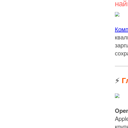
най
Ком
квал
зарп
сохр
⚡
Г
Open
Appl
круп