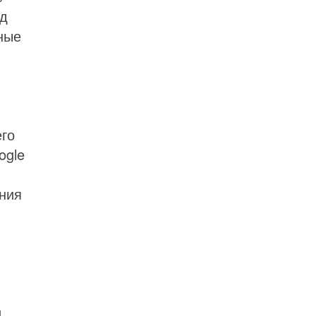
од
ные
его
ogle
ния
и