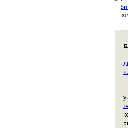
би
ко
Б
—
д
н
—
у
т
к
с