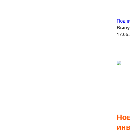
Подпи
Выпу
17.05
Нов
инв