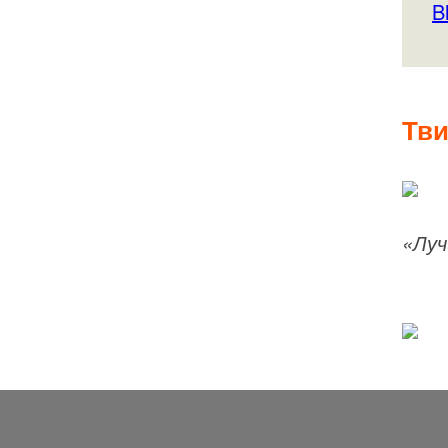
B
Тви
«Луч