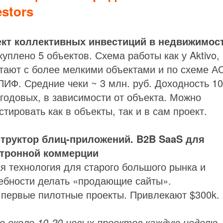
estors
кт коллективных инвестиций в недвижимос
куплено 5 объектов. Схема работы как у Aktivo,
тают с более мелкими объектами и по схеме АО
ПИФ. Средние чеки ~ 3 млн. руб. Доходность 10
годовых, в зависимости от объекта. Можно
стировать как в объекты, так и в сам проект.
труктор блиц-приложений. B2B SaaS для
ктронной коммерции
я технология для старого большого рынка и
ебности делать «продающие сайты».
 первые пилотные проекты. Привлекают $300k.
е около 10-20 новых проектов каждую неделю,