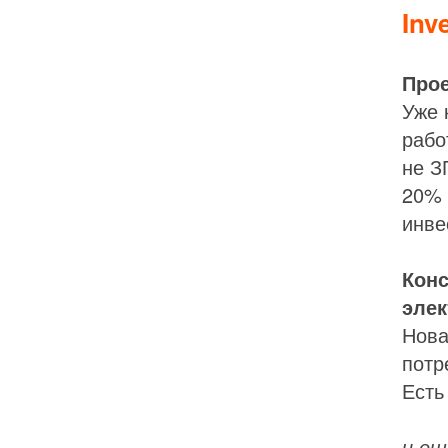
Inv
Прое
Уже 
рабо
не З
20% 
инве
Конс
эле
Нова
потр
Есть
и ещ