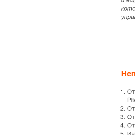
кото
упра
Неп
От
Pi
От
От
От
Ин