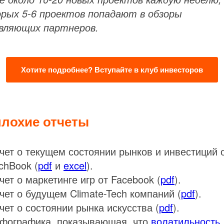
рых 5-6 проектов попадают в обзоры
вляющих партнеров.
Хотите подробнее? Вступайте в клуб инвесторов
лохие отчеты
чет о текущем состоянии рынков и инвестиций 
tchBook (
pdf
и
excel
).
чет о маркетинге игр от Facebook (
pdf
).
чет о будущем Climate-Tech компаний (
pdf
).
чет о состоянии рынка искусства (
pdf
).
фографика, показывающая, что
волатильность