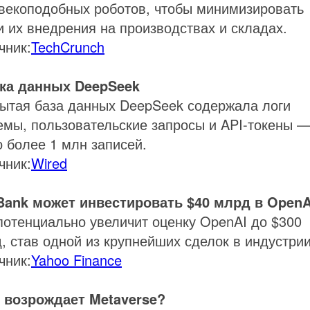
векоподобных роботов, чтобы минимизировать
и их внедрения на производствах и складах.
чник:
TechCrunch
ка данных DeepSeek
ытая база данных DeepSeek содержала логи
емы, пользовательские запросы и API-токены 
о более 1 млн записей.
чник:
Wired
Bank может инвестировать $40 млрд в OpenA
потенциально увеличит оценку OpenAI до $300
, став одной из крупнейших сделок в индустрии
чник:
Yahoo Finance
 возрождает Metaverse?