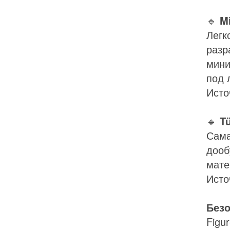
🔹
Mi
Легк
разр
мини
под 
Исто
🔹
Tü
Сама
дооб
мате
Исто
Безо
Figu