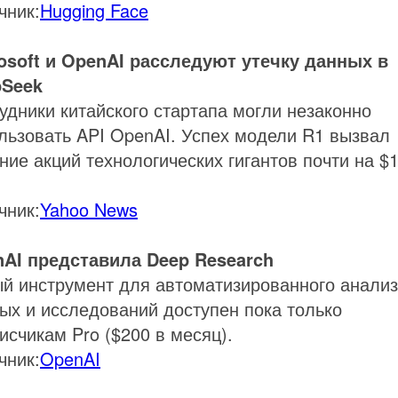
чник:
Hugging Face
osoft и OpenAI расследуют утечку данных в
pSeek
удники китайского стартапа могли незаконно
льзовать API OpenAI. Успех модели R1 вызвал
ние акций технологических гигантов почти на $
.
чник:
Yahoo News
AI представила Deep Research
й инструмент для автоматизированного анали
ых и исследований доступен пока только
исчикам Pro ($200 в месяц).
чник:
OpenAI