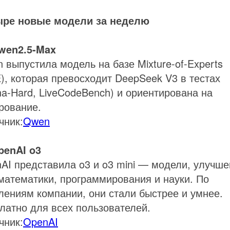
ыре новые модели за неделю
wen2.5-Max
 выпустила модель на базе Mixture-of-Experts
), которая превосходит DeepSeek V3 в тестах
na-Hard, LiveCodeBench) и ориентирована на
рование.
чник:
Qwen
penAI o3
AI представила o3 и o3 mini — модели, улучш
математики, программирования и науки. По
лениям компании, они стали быстрее и умнее.
латно для всех пользователей.
чник:
OpenAI