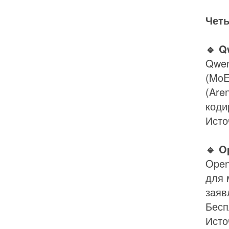
Чет
🔹 Q
Qwen
(MoE
(Are
коди
Исто
🔹 O
Open
для 
заяв
Бесп
Исто