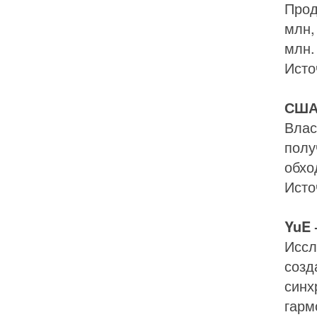
Прод
млн,
млн.
Исто
США 
Влас
полу
обхо
Исто
YuE 
Иссл
созд
синх
гарм