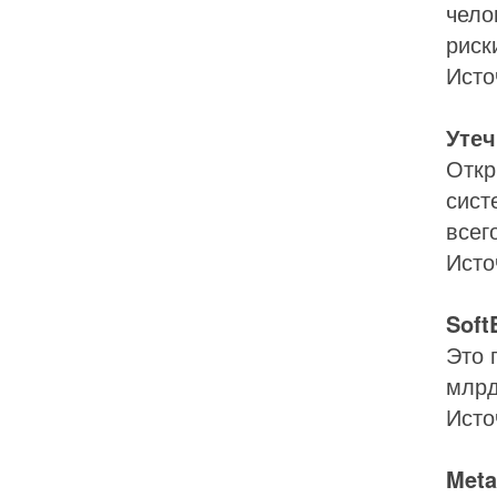
чело
риск
Исто
Утеч
Откр
сист
всег
Исто
Soft
Это 
млрд
Исто
Meta