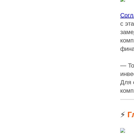
Согл
с эт
заме
комп
фина
— То
инве
Для 
комп
⚡
Г