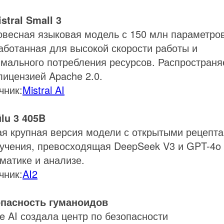
stral Small 3
овесная языковая модель с 150 млн параметров
аботанная для высокой скорости работы и
мального потребления ресурсов. Распространя
лицензией Apache 2.0.
чник:
Mistral AI
lu 3 405B
я крупная версия модели с открытыми рецепт
учения, превосходящая DeepSeek V3 и GPT-4o
матике и анализе.
чник:
AI2
пасность гуманоидов
re AI создала центр по безопасности