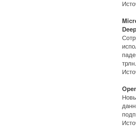
Исто
Micr
Dee
Сотр
испо
паде
трлн
Исто
Open
Новы
данн
подп
Исто