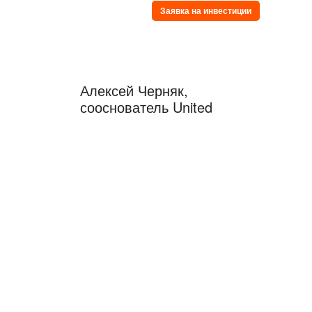
Заявка на инвестиции
Алексей Черняк,
сооснователь United
Investors, управляющий
партнер
Подписаться на
Telegram-канал
Алексея
© United Investors
119311, Москва, Вернадского
9/10