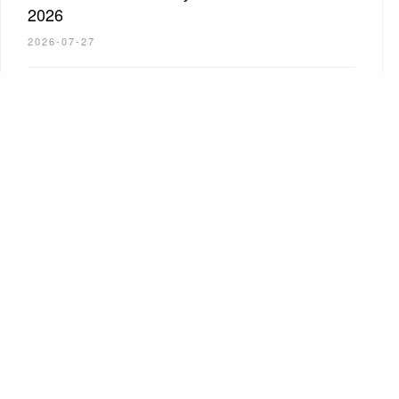
2026
2026-07-27
United Investors. Выпуск #199 21 Июля
2026
2026-07-20
United Investors. Выпуск #198 14 Июля
2026
2026-07-13
SEE ALL