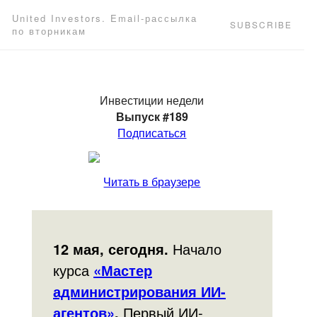
United Investors. Email-рассылка
SUBSCRIBE
по вторникам
Инвестиции недели
Выпуск #189
Подписаться
Читать в браузере
12 мая, сегодня.
Начало
курса
«Мастер
администрирования ИИ-
агентов»
.
Первый ИИ-