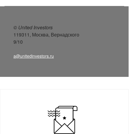
© United Investors
119311, Москва, Вернадского
9/10
a@unitedinvestors.ru