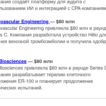
ания создаёт платформу для аудита с
льзованием ИИ и интеграцией с CPA-компаниям
vascular Engineering
— $80 млн
vascular Engineering привлекла $80 млн в раун
es C. Компания разработала устройство Hēlo дл
ния венозной тромбоэмболии и получила одоб
 Biosciences
— $80 млн
 Biosciences привлекла $80 млн в раунде Series 
ания разрабатывает терапию клеточного
ожения ER-100 и планирует продолжение
ических испытаний.