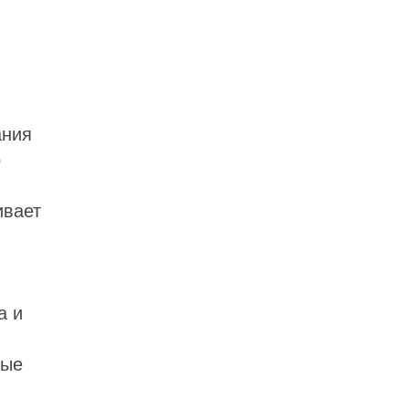
ания
о
ивает
а и
ные