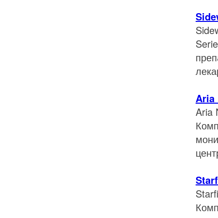
Side
Side
Seri
преп
лека
Aria
Aria
Комп
мони
цент
Star
Star
Комп