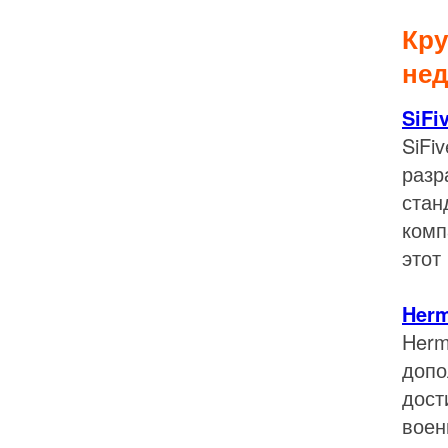
Кр
не
SiFi
SiFi
разр
стан
комп
этот
Her
Herm
допо
дост
воен