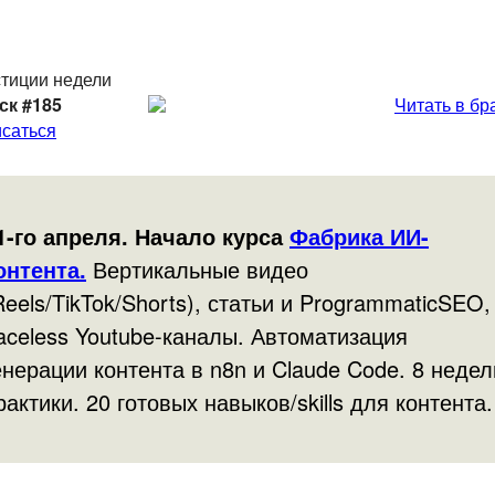
тиции недели
ск #185
Читать в бр
саться
1-го апреля. Начало курса
Фабрика ИИ-
онтента.
Вертикальные видео
Reels/TikTok/Shorts), статьи и ProgrammaticSEO,
aceless Youtube-каналы. Автоматизация
енерации контента в n8n и Claude Code. 8 недел
рактики. 20 готовых навыков/skills для контента.