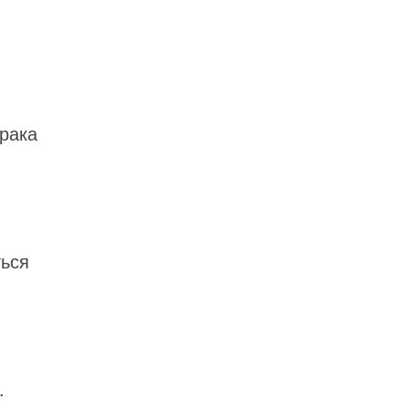
рака
ься
.