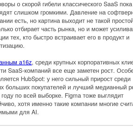
оворы о скорой гибели классического SaaS пока
ядят слишком громкими. Давление на софтвер
ании есть, но картина выходит не такой простой
олько отбирает часть рынка, но и может усилива
ции тех, кто быстро встраивает его в продукт и
тизацию.
анным a16z
, среди крупных корпоративных кли
сти SaaS-компаний все еще заметен рост. Особ
ляется HubSpot: у него сильный прирост среди
х больших покупателей и лучший медианный р
к году по всей выборке. Figma тоже выглядит
йчиво, хотя именно такие компании многие счи
имыми для AI.