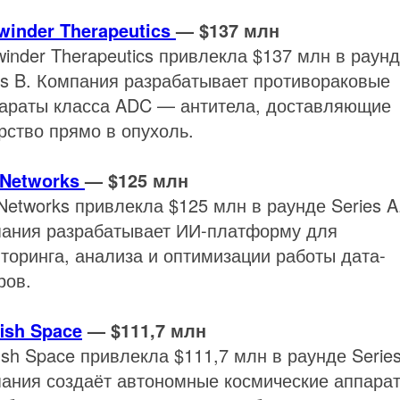
winder Therapeutics
— $137 млн
winder Therapeutics привлекла $137 млн в раун
es B. Компания разрабатывает противораковые
араты класса ADC — антитела, доставляющие
рство прямо в опухоль.
 Networks
— $125 млн
 Networks привлекла $125 млн в раунде Series A
ания разрабатывает ИИ-платформу для
торинга, анализа и оптимизации работы дата-
ров.
fish Space
— $111,7 млн
fish Space привлекла $111,7 млн в раунде Series
ания создаёт автономные космические аппара