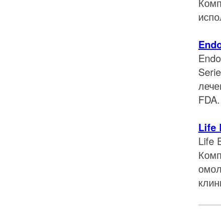
Комп
испо
Endo
Endo
Seri
лече
FDA.
Life
Life
Комп
омол
клин