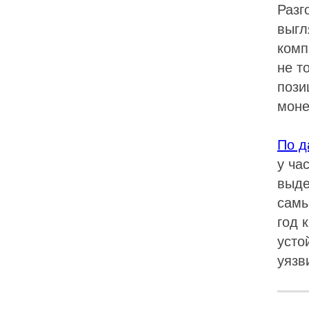
Разг
выгл
комп
не т
пози
моне
По д
у ча
выде
самы
год 
усто
уязв