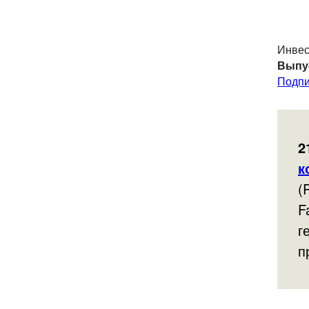
Инвес
Выпу
Подпи
2
к
(
F
г
п