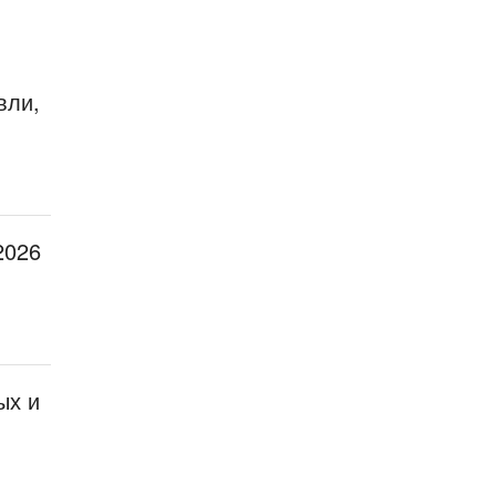
вли,
2026
ых и