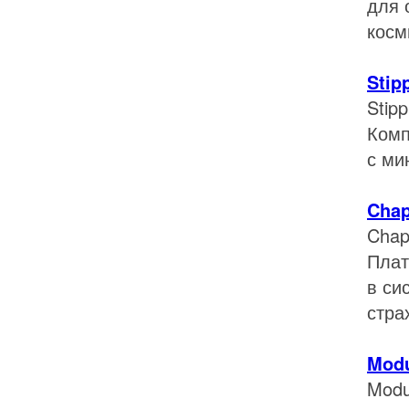
для 
косм
Stip
Stip
Комп
с ми
Cha
Chap
Плат
в си
стра
Mod
Modu