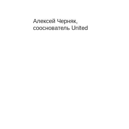
Алексей Черняк,
сооснователь United
Investors, управляющий
партнер
Подписаться на
Telegram-канал
Алексея
© United Investors
119311, Москва, Вернадского
9/10
a@unitedinvestors.ru