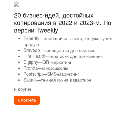
20 бизнес-идей, достойных
копирования в 2022 и 2023-м. По
версии Tweekly
Experify—пообщайся с теми, кто уже купил
продукт
Bravado—сообщества для сейлзов
Hint Health—подписки для поликлиник
Digiphy—Q R-маркетинг
Prenda—микрошколы
Postscript—SMS-маркетинг
Saltalk—тёмная кухня в квартире
и другие
Смотреть