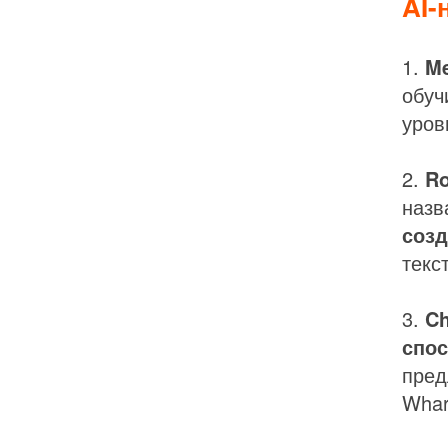
AI-
1.
Me
обуч
уров
2.
Ro
назв
соз
текс
3.
Ch
спо
пред
Whar