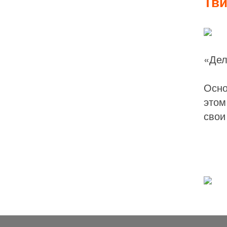
Тви
«Дел
Осно
этом
свои