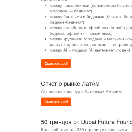
между поколениями (пенсионеры богатею
молодые — беднеют)
между богатыми и бедными (богатые бога
бедные-беднеют)
между онлайном и офлайном (онлайн дл
бедных, офлайн — новый люкс)
между крупными городами и мелкими (кр
растут и процветают, мелкие — деградир
между AI и людьми (AI вытесняет людей)
Смотреть pdf
Отчет о рынке ЛатАм
AI-проекты и венчур в Латинской Америке
Смотреть pdf
50 трендов от Dubai Future Found
Большой отчет на 235 страниц с основными