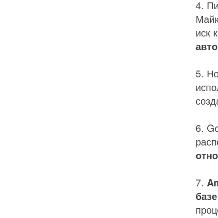
4. П
Майк
иск 
авто
5. Н
испо
созд
6. G
расп
отно
7.
Am
базе
проц