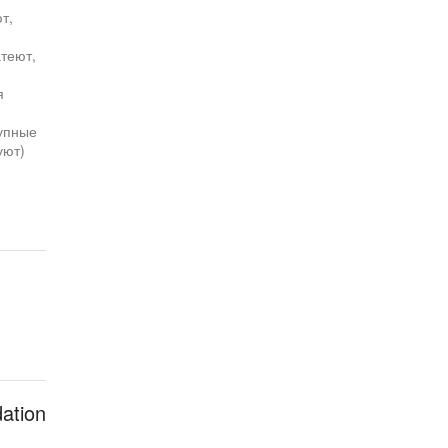
т,
теют,
я
упные
уют)
ation