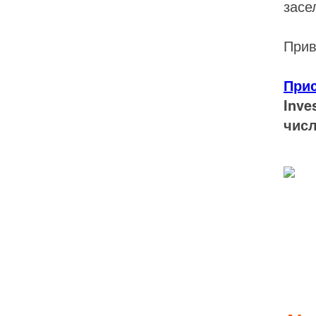
засе
Прив
При
Inve
числ