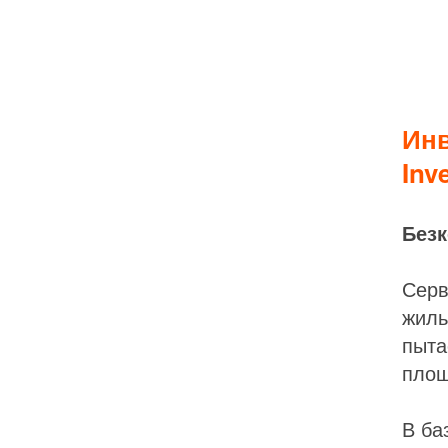
Инв
Inv
Безк
Серв
жиль
пыта
площ
В ба