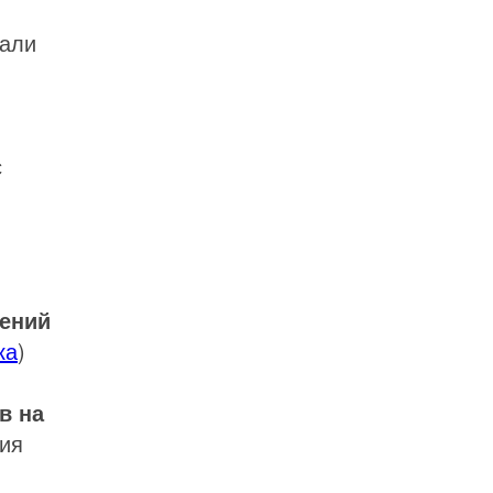
дали
с
ений
ка
)
в на
ия