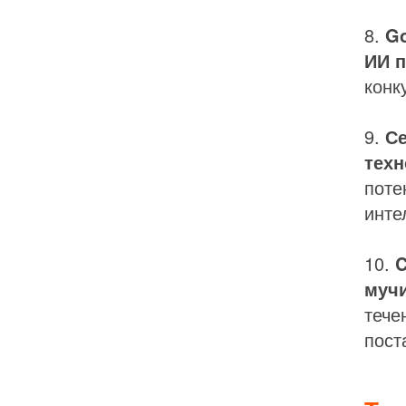
8.
Go
ИИ п
конк
9.
Се
техн
поте
инте
10.
C
мучи
тече
пост