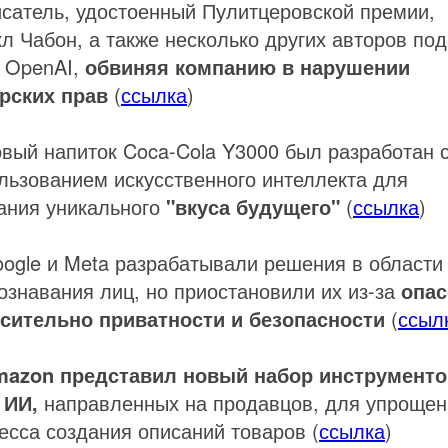
исатель, удостоенный Пулитцеровской премии,
л Чабон, а также несколько других авторов по
к OpenAI,
обвиняя компанию в нарушении
рских прав
(
ссылка
)
овый напиток Coca-Cola Y3000 был разработан 
льзованием искусственного интеллекта для
ания уникального
"вкуса будущего"
(
ссылка
)
oogle и Meta разрабатывали решения в области
ознавания лиц, но приостановили их из-за
опас
сительно приватности и безопасности
(
ссыл
azon представил новый набор инструменто
 ИИ,
направленных на продавцов, для упрощен
есса создания описаний товаров (
ссылка
)