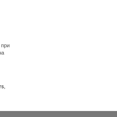
 при
на
rs,