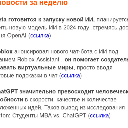
новости за неделю
ta готовится к запуску новой ИИ,
планируетс
ить новую модель ИИ в 2024 году, стремясь до
ня OpenAI (
ссылка
)
blox
анонсировал нового чат-бота с ИИ под
анием Roblox Assistant ,
он помогает создате
давать виртуальные миры
, просто вводя
товые подсказки в чат (
ссылка
)
atGPT значительно превосходит человечес
собности
в скорости, качестве и количестве
ложенных идей. Таков вывод из исследования
ton: Студенты MBA vs. ChatGPT (
ссылка
)